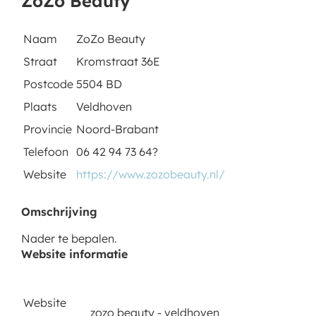
ZoZo Beauty
Naam
ZoZo Beauty
Straat
Kromstraat 36E
Postcode
5504 BD
Plaats
Veldhoven
Provincie
Noord-Brabant
Telefoon
06 42 94 73 64?
Website
https://www.zozobeauty.nl/
Omschrijving
Nader te bepalen.
Website informatie
Website
zozo beauty - veldhoven