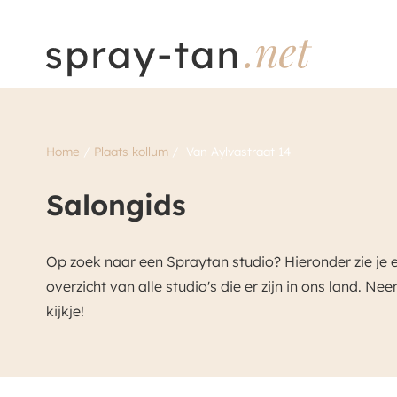
Home
/
Plaats kollum
/
Van Aylvastraat 14
Salongids
Op zoek naar een Spraytan studio? Hieronder zie je 
overzicht van alle studio's die er zijn in ons land. Ne
kijkje!