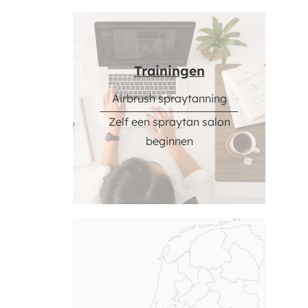
Trainingen
Airbrush spraytanning
Zelf een spraytan salon
beginnen